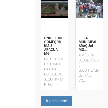
ONDE TUDO
FEIRA
COMEÇOU
MUNICIPAL
KIAU -
ARAÇUAÍ
ARAÇUAÍ
MG...
MG...
A MÚSICA
PROJETO DE
DESSE VÍDEO
HISTÓRICO
É:
DA CIDADE
JEQUITIVALE-
DO VALE DO
LETRA E
JEQUITINHO
VOZ...
NHA...
Ir para home