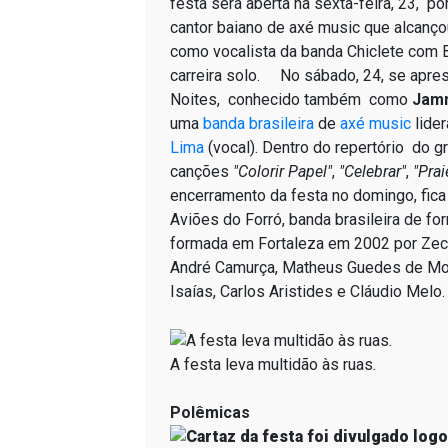
festa será aberta na sexta-feira, 23, p
cantor baiano de axé music que alcanç
como vocalista da banda Chiclete com B
carreira solo. No sábado, 24, se apre
Noites, conhecido também como
Jamm
uma
banda
brasileira
de
axé music
lide
Lima
(vocal). Dentro do repertório do g
canções
"Colorir Papel"
,
"Celebrar"
,
"Prai
encerramento da festa no domingo, fica
Aviões do Forró, banda brasileira de for
formada em Fortaleza em 2002 por Zeca
André Camurça, Matheus Guedes de Mou
Isaías, Carlos Aristides e Cláudio Melo.
A festa leva multidão às ruas.
Polêmicas