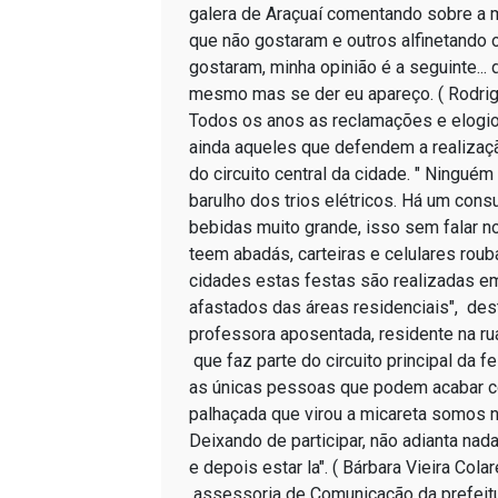
galera de Araçuaí comentando sobre a m
que não gostaram e outros alfinetando 
gostaram, minha opinião é a seguinte... 
mesmo mas se der eu apareço. ( Rodr
Todos os anos as reclamações e elogi
ainda aqueles que defendem a realizaçã
do circuito central da cidade. " Ningué
barulho dos trios elétricos. Há um con
bebidas muito grande, isso sem falar n
teem abadás, carteiras e celulares rou
cidades estas festas são realizadas em
afastados das áreas residenciais", de
professora aposentada, residente na r
que faz parte do circuito principal da 
as únicas pessoas que podem acabar 
palhaçada que virou a micareta somos
Deixando de participar, não adianta nad
e depois estar la". ( Bárbara Vieira Cola
assessoria de Comunicação da prefeitu