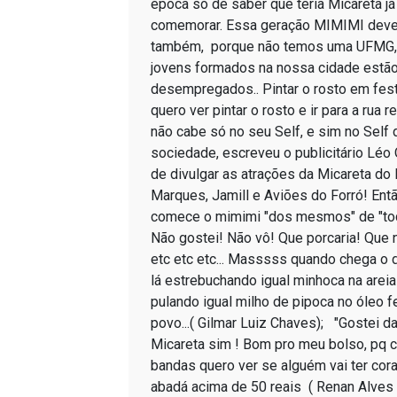
época só de saber que teria Micareta já
comemorar. Essa geração MIMIMI dever
também, porque não temos uma UFMG,
jovens formados na nossa cidade estã
desempregados.. Pintar o rosto em festa
quero ver pintar o rosto e ir para a rua r
não cabe só no seu Self, e sim no Self
sociedade, escreveu o publicitário Lé
de divulgar as atrações da Micareta do 
Marques, Jamill e Aviões do Forró! Entã
comece o mimimi "dos mesmos" de "to
Não gostei! Não vô! Que porcaria! Que 
etc etc etc... Masssss quando chega o 
lá estrebuchando igual minhoca na arei
pulando igual milho de pipoca no óleo f
povo...( Gilmar Luiz Chaves); "Gostei 
Micareta sim ! Bom pro meu bolso, pq 
bandas quero ver se alguém vai ter cor
abadá acima de 50 reais ( Renan Alves